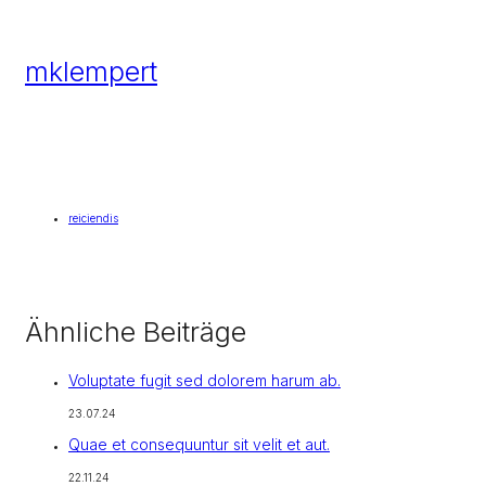
mklempert
reiciendis
Ähnliche Beiträge
Voluptate fugit sed dolorem harum ab.
23.07.24
Quae et consequuntur sit velit et aut.
22.11.24