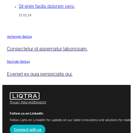
Sit enim facilis dolorem vero.
13.02.24
Vorheriger Beitrag
Consectetur id aspernatur laboriosam.
Nächster Beitrag
Eveniet ex quia perspiciatis qui.
Privacy Policy
AGB
Imprint
Follow us on LinkedIn
Follow Liqtra on LinkedIn for updates on our latest innovations and solutions for mode
Connect with us