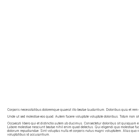
Corporis necessitatibus doloremque quaerat illo beatae laudantium. Doloribus quia et rem 
Unde ut sed molestiae eos quod. Autem facere voluptate voluptate doloribus. Totam non sit 
Occaecati libero qui et distinctio autem ab ducimus. Consectetur doloribus sit quisquam e
Labore molestiae nesciunt beatae nihil enim quod delectus. Qui eligendi quo molestiae 
dolorum repudiandae. Sint voluptas nulla et corporis natus magni voluptatem. Alias quo ra
voluptatibus id accusantium.